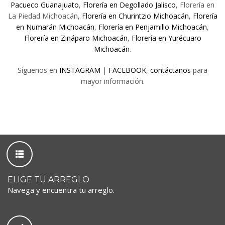
Pacueco Guanajuato
,
Florería en Degollado Jalisco
, Florería en
La Piedad Michoacán,
Florería en Churintzio Michoacán
,
Florería
en Numarán Michoacán
,
Florería en Penjamillo Michoacán
,
Florería en Zináparo Michoacán
,
Florería en Yurécuaro
Michoacán
.
Síguenos en
INSTAGRAM
|
FACEBOOK
,
contáctanos
para
mayor información.
ELIGE TU ARREGLO
Navega y encuentra tu arreglo.