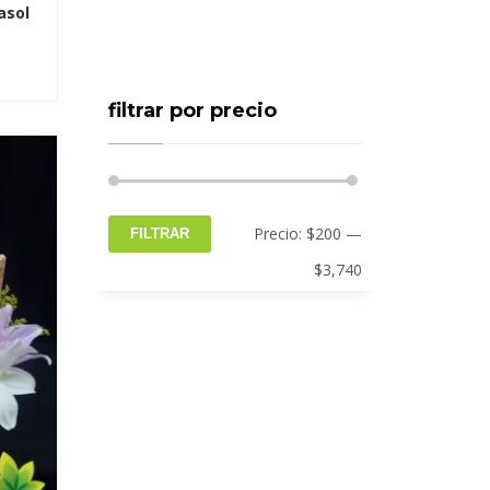
asol
filtrar por precio
Precio
Precio
Precio:
$200
—
FILTRAR
mínimo
máximo
$3,740