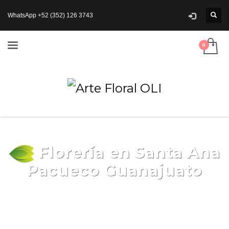
WhatsApp +52 (352) 126 3743
Florería en Santa Ana
Pacueco Guanajuato