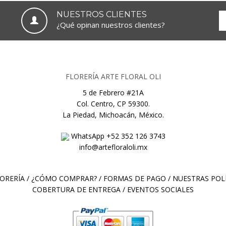
NUESTROS CLIENTES
¿Qué opinan nuestros clientes?
FLORERÍA ARTE FLORAL OLI
5 de Febrero #21A
Col. Centro, CP 59300.
La Piedad, Michoacán, México.
WhatsApp +52 352 126 3743
info@artefloraloli.mx
ORERÍA
/
¿CÓMO COMPRAR?
/
FORMAS DE PAGO
/
NUESTRAS POLÍ
COBERTURA DE ENTREGA
/
EVENTOS SOCIALES