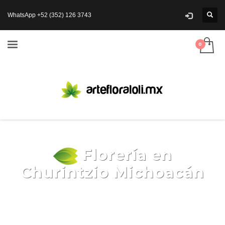
WhatsApp +52 (352) 126 3743
Florería en
Churintzio Michoacán